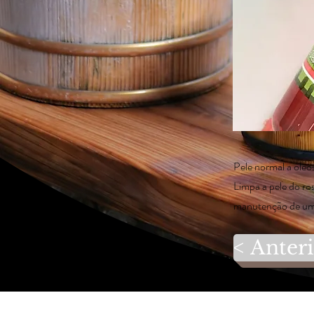
Pele normal a oleo
Limpa a pele do ro
manutenção de uma
< Anter