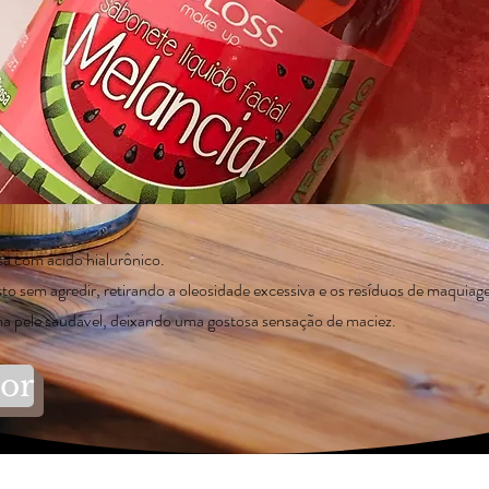
sa com ácido hialurônico.
sto sem agredir, retirando a oleosidade excessiva e os resíduos de maquiag
 pele saudável, deixando uma gostosa sensação de maciez.
ior