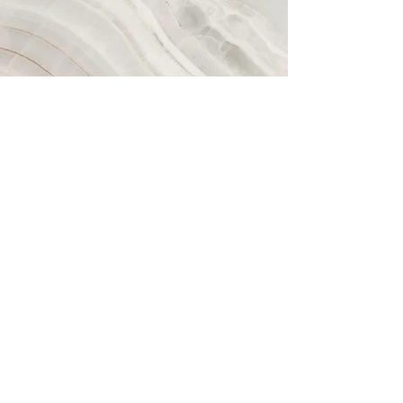
Visão
​Esse é um parágrafo. Clique em "Editar
Texto" ou clique duas vezes na caixa de texto
para editar o conteúdo e adicionar as
informações que deseja compartilhar com
seus visitantes.