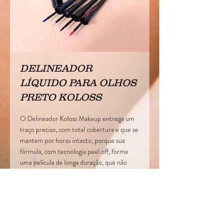
DELINEADOR
LÍQUIDO PARA OLHOS
PRETO KOLOSS
O Delineador Koloss Makeup entrega um
traço preciso, com total cobertura e que se
mantem por horas intacto, porque sua
fórmula, com tecnologia peel off, forma
uma película de longa duração, que não
borra e nem mancha ao longo do uso.
Facilmente removível com água morna e
sabonete facial.
Deve ser aplicado nas pálpebras superiores,
o que dará destaque no olhar. A