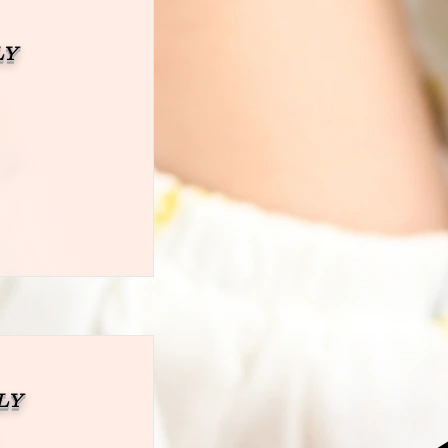
LY
LY