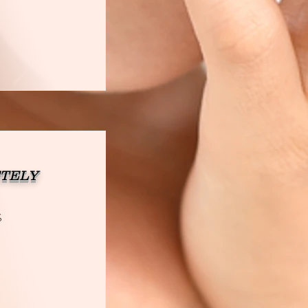
ETELY
S