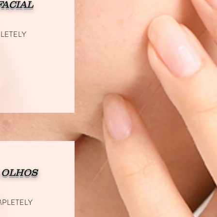
FACIAL
LETELY
 OLHOS
PLETELY