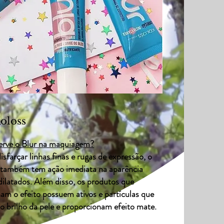
oloss
erve o Blur na maquiagem?
sfarçar linhas finas e rugas de expressão, o
r também tem ação imediata na aparência
dilatados. Além disso, os produtos que
am o efeito possuem ativos e partículas que
o brilho da pele e proporcionam efeito mate.