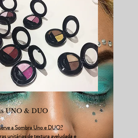
as UNO & DUO
 serve a Sombra Uno e DUO?
as unitárias de textura aveludada e