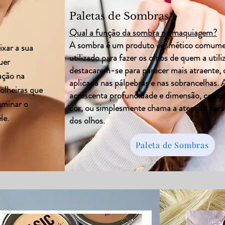
Paletas de Sombras
Qual a função da sombra na maquiagem?
A sombra é um produto cosmético comum
ixar a sua
utilizado para fazer os olhos de quem a utili
uer
destacarem-se para parecer mais atraente, 
ação na
aplicada nas pálpebras e nas sobrancelhas.
 olheiras que
acrescenta profundidade e dimensão, comp
uminar o
cor, ou simplesmente chama a atenção para 
le.
dos olhos.
Paleta de Sombras