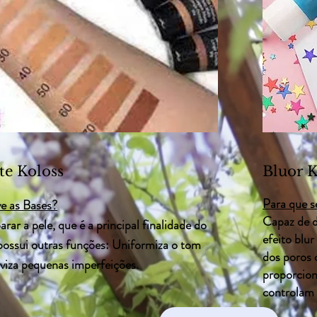
te Koloss
Bluor K
Para que s
ve as Bases?
Capaz de di
rar a pele, que é a principal finalidade do
efeito blu
 possui outras funções: Uniformiza o tom
dos poros 
aviza pequenas imperfeições.
proporcion
controlam 