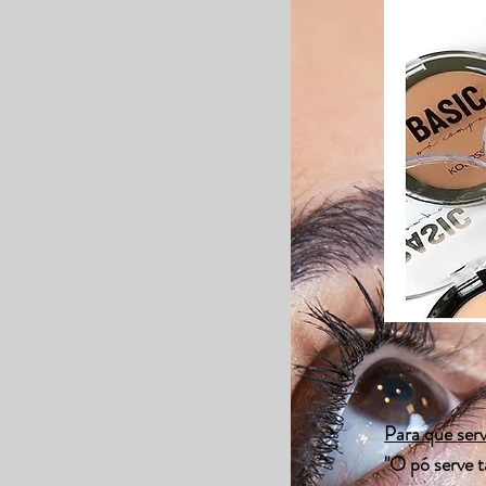
Para que ser
"O pó serve t