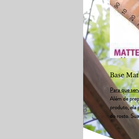
Base Mat
Para que ser
Além de prepa
produto, ela
do rosto. Su