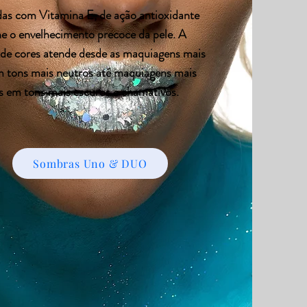
das com Vitamina E, de ação antioxidante
ne o envelhecimento precoce da pele. A
 de cores atende desde as maquiagens mais
m tons mais neutros até maquiagens mais
s em tons mais escuros e chamativos.
Sombras Uno & DUO