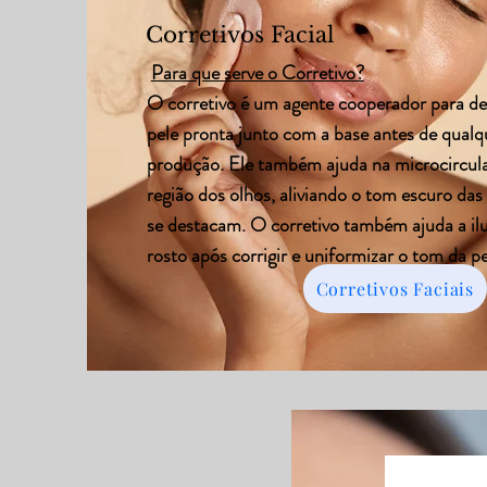
Corretivos Facial
Para que serve o Corretivo?
O corretivo é um agente cooperador para de
pele pronta junto com a base antes de qualq
produção. Ele também ajuda na microcircul
região dos olhos, aliviando o tom escuro das
se destacam. O corretivo também ajuda a il
rosto após corrigir e uniformizar o tom da pe
Corretivos Faciais