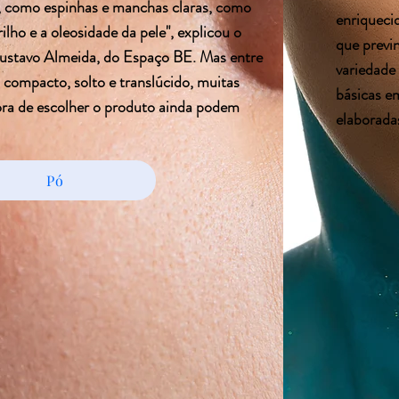
, como espinhas e manchas claras, como
enriqueci
rilho e a oleosidade da pele", explicou o
que previ
stavo Almeida, do Espaço BE. Mas entre
variedade
compacto, solto e translúcido, muitas
básicas e
ora de escolher o produto ainda podem
elaborada
Pó