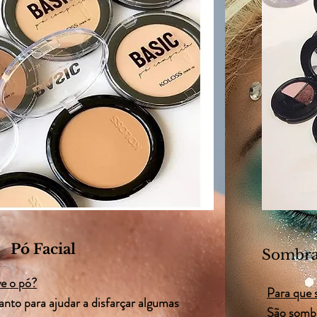
Pó Facial
Sombr
ve o pó?
Para que
anto para ajudar a disfarçar algumas
São sombr