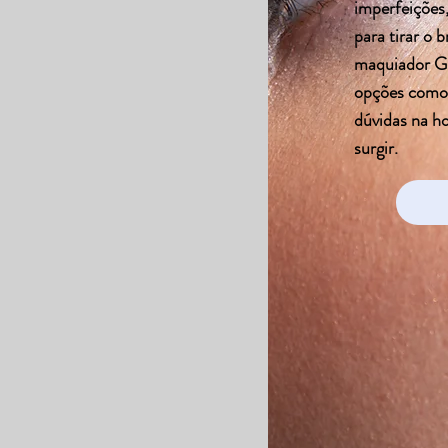
imperfeições
para tirar o b
maquiador Gu
opções como 
dúvidas na h
surgir.