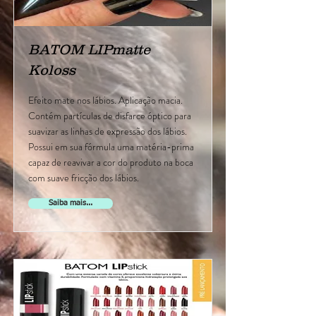
BATOM LIPmatte
Koloss
Efeito mate nos lábios. Aplicação macia.
Contém partículas de disfarce óptico para
suavizar as linhas de expressão dos lábios.
Possui em sua fórmula uma matéria-prima
capaz de reavivar a cor do produto na boca
com suave fricção dos lábios.
Saiba mais...