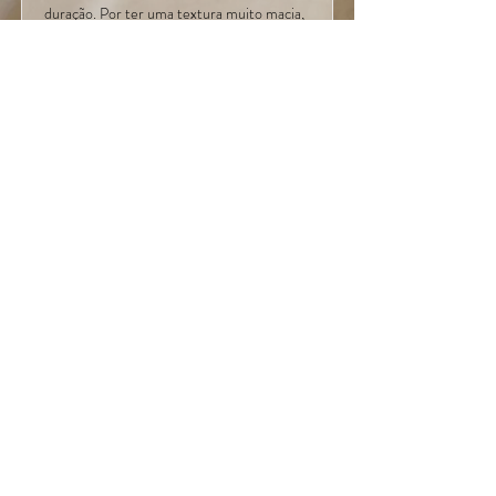
duração. Por ter uma textura muito macia,
é agradável ao toque e desliza com
facilidade. Acabamento levemente mate.
Disponível em 8 cores. Descubra seu tom!
Saiba mais...
Batom Líquido MATTE
WOW Koloss