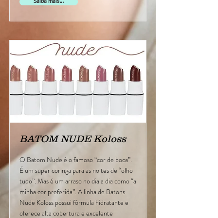
Saiba mais...
BATOM NUDE Koloss
O Batom Nude é o famoso “cor de boca”.
É um super coringa para as noites de “olho
tudo”. Mas é um arraso no dia a dia como “a
minha cor preferida”. A linha de Batons
Nude Koloss possui fórmula hidratante e
oferece alta cobertura e excelente