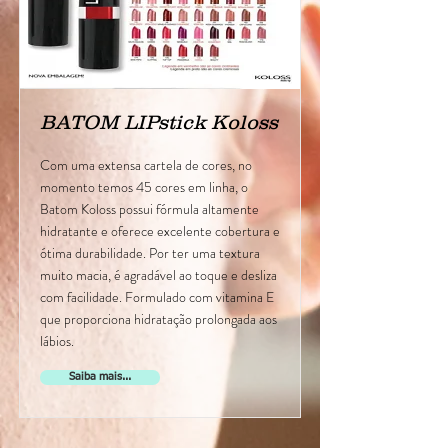
BATOM LIPstick Koloss
Com uma extensa cartela de cores, no
momento temos 45 cores em linha, o
Batom Koloss possui fórmula altamente
hidratante e oferece excelente cobertura e
ótima durabilidade. Por ter uma textura
muito macia, é agradável ao toque e desliza
com facilidade. Formulado com vitamina E
que proporciona hidratação prolongada aos
lábios.
Saiba mais...