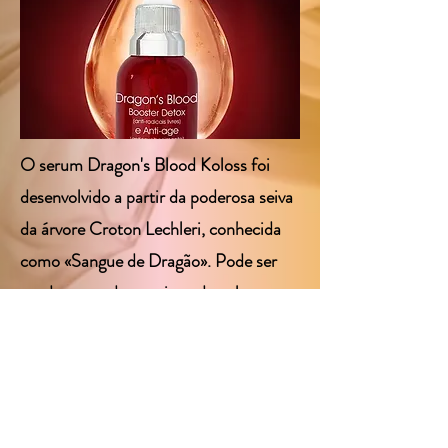
O serum Dragon's Blood Koloss foi
desenvolvido a partir da poderosa seiva
da árvore Croton Lechleri, conhecida
como «Sangue de Dragão». Pode ser
usado por todos os tipos de pele para
hidratar, acalmar, refrescar e evitar o
envelhecimento precoce, pois elimina
os radicais livres conhecidos por serem
os maiores causadores de