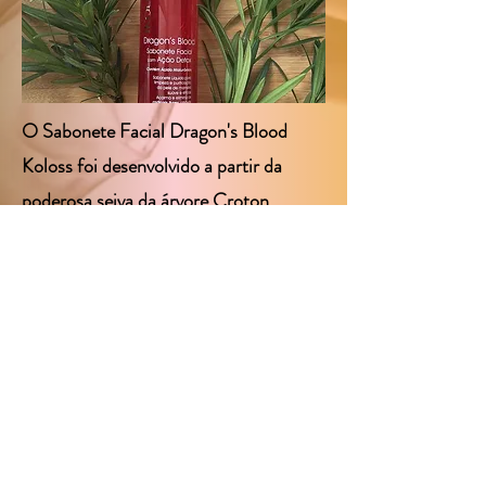
O Sabonete Facial Dragon's Blood
Koloss foi desenvolvido a partir da
poderosa seiva da árvore Croton
Lechleri, conhecida como «Sangue de
Dragão». Indicado para todos os tipos
de pele, deve ser usado de manhã e a
noite para melhor resultado.
< Voltar
Proximo >