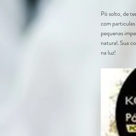
Pó solto, de t
com particulas 
pequenas imper
natural. Sua c
na luz!