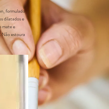
on, formulado
os dilatados e
o mate e
e. Não estoura