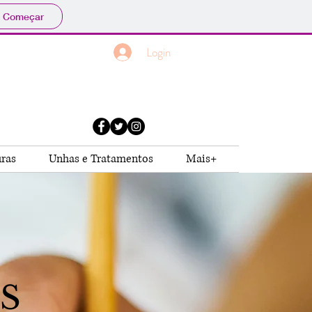
Começar
Login
uras
Unhas e Tratamentos
Mais+
S