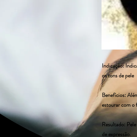
Indicação: Indic
os tons de pele
Benefícios: Alé
estourar com o f
Resultado: Pele 
de expressão.