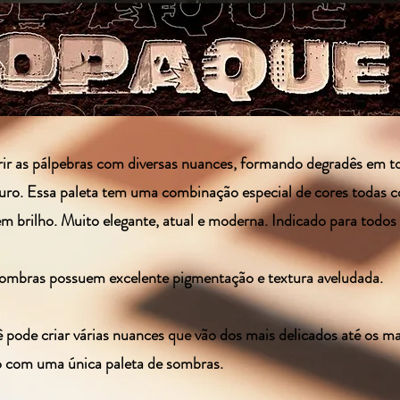
rir as pálpebras com diversas nuances, formando degradês em t
curo. Essa paleta tem uma combinação especial de cores todas 
em brilho. Muito elegante, atual e moderna. Indicado para todos 
sombras possuem excelente pigmentação e textura aveludada.
 pode criar várias nuances que vão dos mais delicados até os m
so com uma única paleta de sombras.