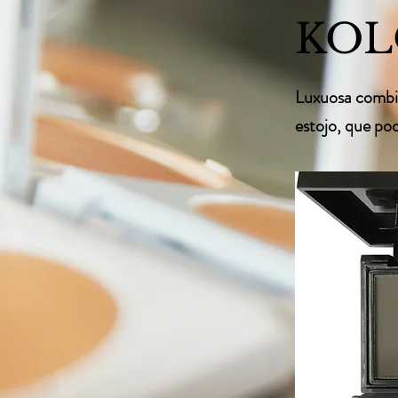
KOL
Luxuosa combin
estojo, que po