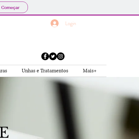
Começar
Login
uras
Unhas e Tratamentos
Mais+
E