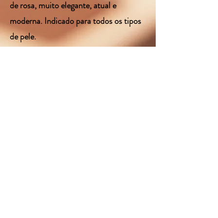
de rosa, muito elegante, atual e
moderna. Indicado para todos os tipos
de pele.
Benefícios:As sombras possuem
excelente pigmentação e textura
aveludada.
Resultado: Você pode criar várias
nuances que vão dos mais delicados até
os mais dramáticos estilos, tudo isso
com uma única paleta de sombras.
< Anterior