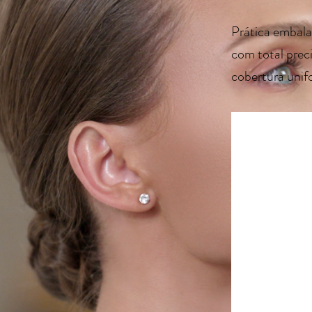
Prática embala
com total prec
cobertura unif