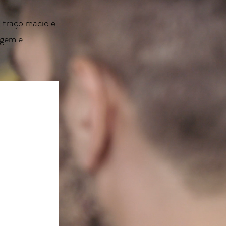
 traço macio e
agem e