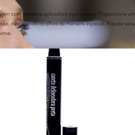
gem com ponteira aplicadora tipo caneta. Proporciona um
isão, destacando os olhos de maneira especial. Rápida sec
orme.