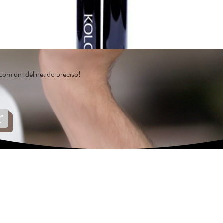
com um delineado preciso!
r
© 2015 Nossul Distribuidora Sempre fazendo o melhor para lhe atender!