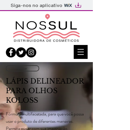
Siga-nos no aplicativo
Voltar
LÁPIS DELINEADOR
PARA OLHOS
KOLOSS
Fórmula multifacetada, para que você possa
usar o produto de diferentes maneiras.
Permita ousar com sua imaginação.