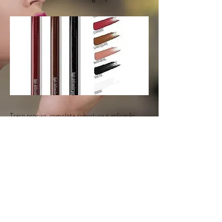
Traço preciso, completa cobertura e aplicação
macia e duradoura.
< Voltar
Proximo >
© 2015 Nossul Distribuidora Sempre