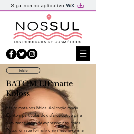
Siga-nos no aplicativo
Inicio
BATOM LIPmatte
Koloss
Efeito mate nos lábios. Aplicação macia.
Contém partículas de disfarce óptico para
suavizar as linhas de expressão dos lábios.
Possui em sua fórmula uma matéria-prima