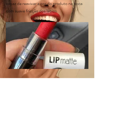
capaz de reavivar a cor do produto na boca
com suave fricção dos lábios.
Indicação: Indicado para todos os tipos de pele e
para quem deseja um acabamento fosco nos lábios.
< Anterior
Proximo >