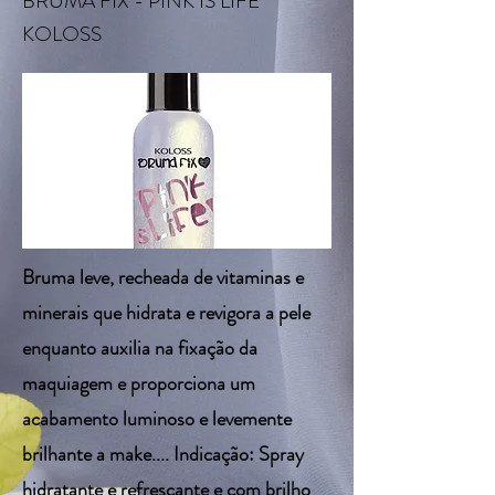
BRUMA FIX - PINK IS LIFE
KOLOSS
Bruma leve, recheada de vitaminas e
minerais que hidrata e revigora a pele
enquanto auxilia na fixação da
maquiagem e proporciona um
acabamento luminoso e levemente
brilhante a make.... Indicação: Spray
hidratante e refrescante e com brilho