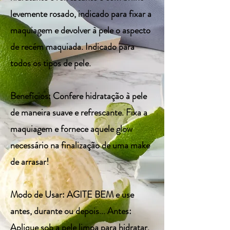
levemente rosado, indicado para fixar a
maquiagem e devolver à pele o aspecto
de recém maquiada. Indicado para
todos os tipos de pele.
Benefícios: Confere hidratação à pele
de maneira suave e refrescante. Fixa a
maquiagem e fornece aquele glow
necessário na finalização de uma make
de arrasar!
Modo de Usar: AGITE BEM e use
antes, durante ou depois... Antes:
Aplique sob a pele limpa para hidratar,