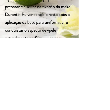
preparar e auxiliar na fixação da make.
Durante: Pulverize sob o rosto após a
aplicação da base para uniformizar e
conquistar o aspecto de «pele
naturalmente perfeita». Use para
realçar cores de sombra e pós coloridos
pulverizando a Bruma Fix no pincel
antes da aplicação. Depois: Use a
Bruma Fix após a make pronta para
definir, fixar, dar acabamento e deixar
você com aquele ar de «nasci
maravilhosamente linda assim!!!» Não
necessita enxague. Para todos os tipos
de pele.