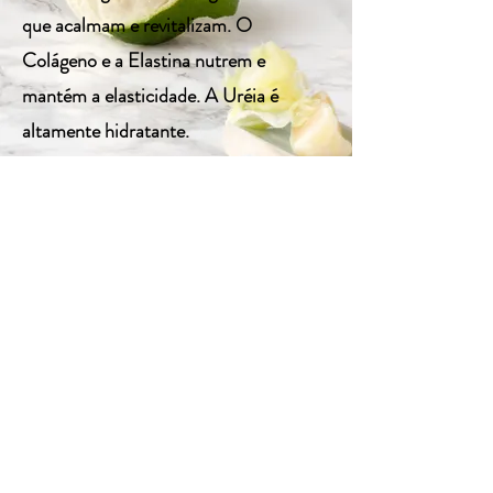
que acalmam e revitalizam. O
Colágeno e a Elastina nutrem e
mantém a elasticidade. A Uréia é
altamente hidratante.
Indicação: Indicado para todos os tipos
de pele, incluindo as mais sensíveis e as
oleosas. Textura totalmente sem óleo.
< Voltar
Proximo >