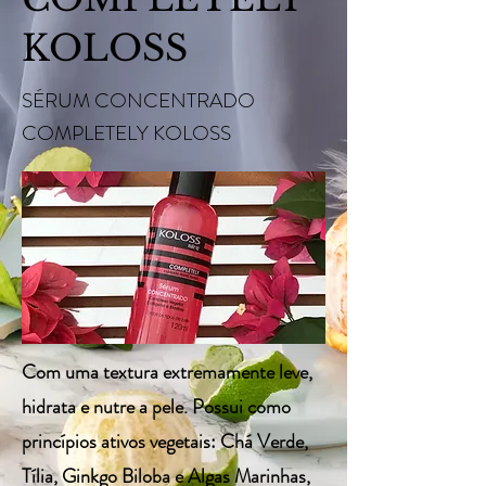
KOLOSS
SÉRUM CONCENTRADO
COMPLETELY KOLOSS
Com uma textura extremamente leve,
hidrata e nutre a pele. Possui como
princípios ativos vegetais: Chá Verde,
Tília, Ginkgo Biloba e Algas Marinhas,